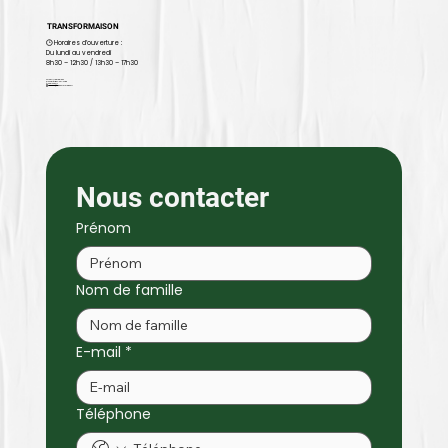
TRANSFORMAISON
🕒 Horaires d’ouverture :
Du lundi au vendredi
8h30 – 12h30 / 13h30 – 17h30
22 rue Alfred Leblanc
91220 Brétigny-sur-Orge
📞
09 81 02 64 17
✉️ contact@transformaison.fr
Nous contacter
Prénom
Nom de famille
E-mail
*
Téléphone