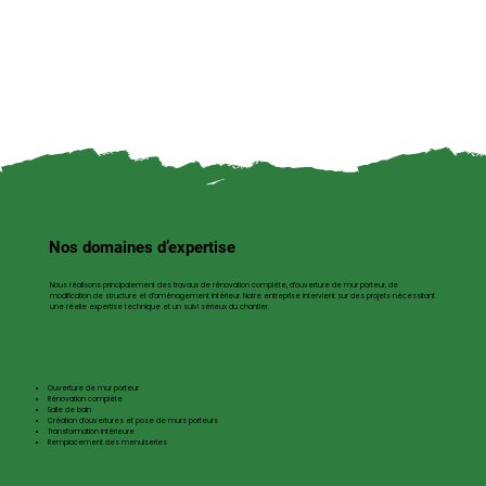
Nos domaines d’expertise
Nous réalisons principalement des travaux de rénovation complète, d’ouverture de mur porteur, de
modification de structure et d’aménagement intérieur. Notre entreprise intervient sur des projets nécessitant
une réelle expertise technique et un suivi sérieux du chantier.
Ouverture de mur porteur​
Rénovation complète
Salle de bain
Création d’ouvertures et pose de murs porteurs
Transformation intérieure
Remplacement des menuiseries